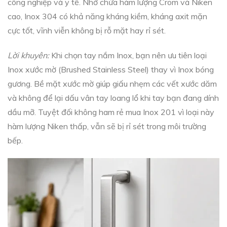
công nghiệp và y tế. Nhờ chứa hàm lượng Crom và Niken
cao, Inox 304 có khả năng kháng kiềm, kháng axit mặn
cực tốt, vĩnh viễn không bị rỗ mặt hay rỉ sét.
Lời khuyên:
Khi chọn tay nắm Inox, bạn nên ưu tiên loại
Inox xước mờ (Brushed Stainless Steel) thay vì Inox bóng
gương. Bề mặt xước mờ giúp giấu nhẹm các vết xước dăm
và không để lại dấu vân tay loang lổ khi tay bạn đang dính
dầu mỡ. Tuyệt đối không ham rẻ mua Inox 201 vì loại này
hàm lượng Niken thấp, vẫn sẽ bị rỉ sét trong môi trường
bếp.