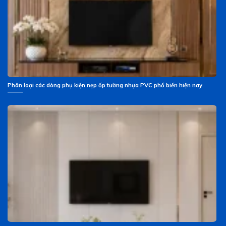
Phân loại các dòng phụ kiện nẹp ốp tường nhựa PVC phổ biến hiện nay