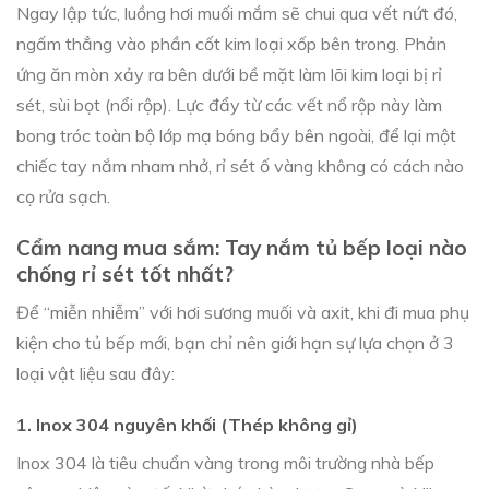
Ngay lập tức, luồng hơi muối mắm sẽ chui qua vết nứt đó,
ngấm thẳng vào phần cốt kim loại xốp bên trong. Phản
ứng ăn mòn xảy ra bên dưới bề mặt làm lõi kim loại bị rỉ
sét, sùi bọt (nổi rộp). Lực đẩy từ các vết nổ rộp này làm
bong tróc toàn bộ lớp mạ bóng bẩy bên ngoài, để lại một
chiếc tay nắm nham nhở, rỉ sét ố vàng không có cách nào
cọ rửa sạch.
Cẩm nang mua sắm: Tay nắm tủ bếp loại nào
chống rỉ sét tốt nhất?
Để “miễn nhiễm” với hơi sương muối và axit, khi đi mua phụ
kiện cho tủ bếp mới, bạn chỉ nên giới hạn sự lựa chọn ở 3
loại vật liệu sau đây:
1. Inox 304 nguyên khối (Thép không gỉ)
Inox 304 là tiêu chuẩn vàng trong môi trường nhà bếp