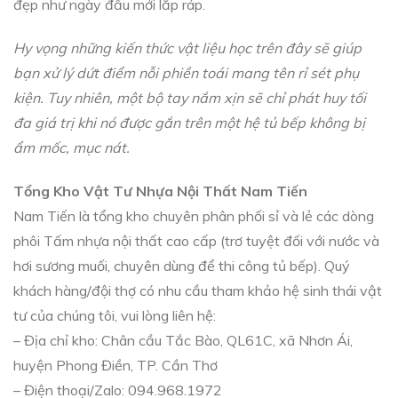
đẹp như ngày đầu mới lắp ráp.
Hy vọng những kiến thức vật liệu học trên đây sẽ giúp
bạn xử lý dứt điểm nỗi phiền toái mang tên rỉ sét phụ
kiện. Tuy nhiên, một bộ tay nắm xịn sẽ chỉ phát huy tối
đa giá trị khi nó được gắn trên một hệ tủ bếp không bị
ẩm mốc, mục nát.
Tổng Kho Vật Tư Nhựa Nội Thất Nam Tiến
Nam Tiến là tổng kho chuyên phân phối sỉ và lẻ các dòng
phôi Tấm nhựa nội thất cao cấp (trơ tuyệt đối với nước và
hơi sương muối, chuyên dùng để thi công tủ bếp). Quý
khách hàng/đội thợ có nhu cầu tham khảo hệ sinh thái vật
tư của chúng tôi, vui lòng liên hệ:
– Địa chỉ kho: Chân cầu Tắc Bào, QL61C, xã Nhơn Ái,
huyện Phong Điền, TP. Cần Thơ
– Điện thoại/Zalo: 094.968.1972