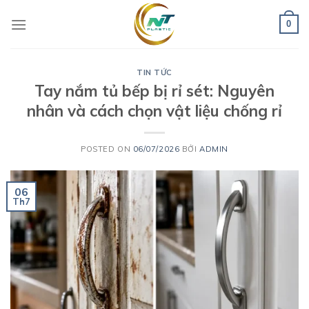
Skip
to
0
content
TIN TỨC
Tay nắm tủ bếp bị rỉ sét: Nguyên
nhân và cách chọn vật liệu chống rỉ
POSTED ON
06/07/2026
BỞI
ADMIN
06
Th7