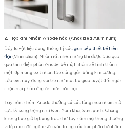
2. Hợp kim Nhôm Anode hóa (Anodized Aluminum)
Đây là vật liệu đang thống trị các
gian bếp thiết kế hiện
đại
(Minimalism). Nhôm rất nhẹ, nhưng khi được đưa qua
quá trình điện phân Anode, bề mặt nhôm sẽ hình thành
một lớp màng oxit nhân tạo cứng gần bằng kim cương.
Lớp oxit này đóng vai trò như một bộ giáp tuyệt đối, ngăn
chặn mọi phản ứng ăn mòn hóa học.
Tay nắm nhôm Anode thường có các tông màu nhám mờ
cực kỳ sang trọng như Đen, Xám khói, Sâm panh. Chúng
không bao giờ bị bong tróc như tay nắm mạ thông thường
vì lớp màu đã ngấm sâu vào trong cấu trúc phân tử nhôm.