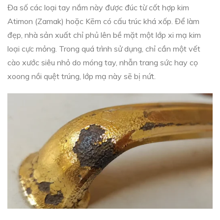
Đa số các loại tay nắm này được đúc từ cốt hợp kim
Atimon (Zamak) hoặc Kẽm có cấu trúc khá xốp. Để làm
đẹp, nhà sản xuất chỉ phủ lên bề mặt một lớp xi mạ kim
loại cực mỏng. Trong quá trình sử dụng, chỉ cần một vết
cào xước siêu nhỏ do móng tay, nhẫn trang sức hay cọ
xoong nồi quệt trúng, lớp mạ này sẽ bị nứt.