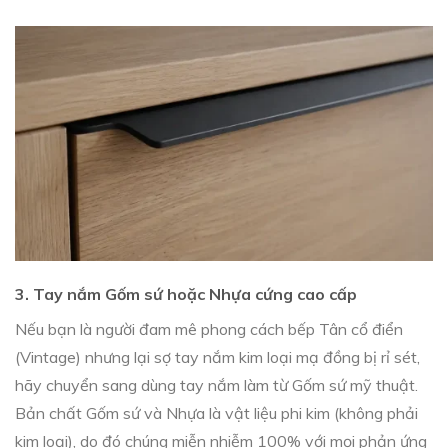
3. Tay nắm Gốm sứ hoặc Nhựa cứng cao cấp
Nếu bạn là người đam mê phong cách bếp Tân cổ điển
(Vintage) nhưng lại sợ tay nắm kim loại mạ đồng bị rỉ sét,
hãy chuyển sang dùng tay nắm làm từ Gốm sứ mỹ thuật.
Bản chất Gốm sứ và Nhựa là vật liệu phi kim (không phải
kim loại), do đó chúng miễn nhiễm 100% với mọi phản ứng