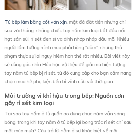
Tủ bếp làm bằng cốt ván xịn
, mặt đá đắt tiền nhưng chỉ
sau vài tháng, những chiếc tay nắm kim loại bắt đầu nổi
hạt sần sùi, rỉ sét đen sì và dính nhớp nháp dầu mỡ. Nhiều
người lầm tưởng mình mua phải hàng “dỏm”, nhưng thủ
phạm thực sự lại nguy hiểm hơn thế rất nhiều. Bài viết này
sẽ dùng góc nhìn Hóa học vật liệu để giải mã hiện tượng
tay nắm tủ bếp bị rỉ sét, từ đó cung cấp cho bạn cẩm nang
chọn mua hệ phụ kiện bền bỉ vĩnh cửu với thời gian.
Môi trường vi khí hậu trong bếp: Nguồn cơn
gây rỉ sét kim loại
Tại sao tay nắm ở tủ quần áo dùng chục năm vẫn sáng
bóng, trong khi tay nắm ở tủ bếp lại bong tróc rỉ sét chỉ sau
một mùa mưa? Câu trả lời nằm ở sự khác biệt về môi