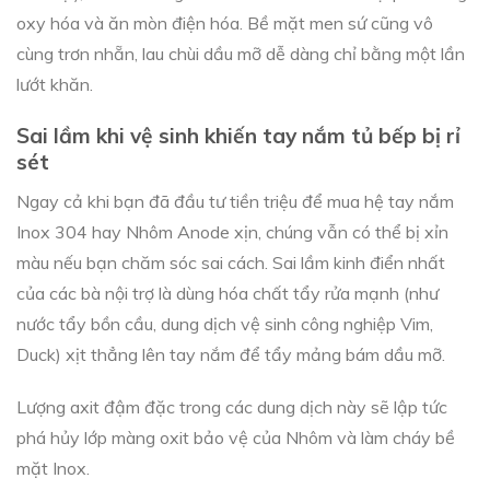
oxy hóa và ăn mòn điện hóa. Bề mặt men sứ cũng vô
cùng trơn nhẵn, lau chùi dầu mỡ dễ dàng chỉ bằng một lần
lướt khăn.
Sai lầm khi vệ sinh khiến tay nắm tủ bếp bị rỉ
sét
Ngay cả khi bạn đã đầu tư tiền triệu để mua hệ tay nắm
Inox 304 hay Nhôm Anode xịn, chúng vẫn có thể bị xỉn
màu nếu bạn chăm sóc sai cách. Sai lầm kinh điển nhất
của các bà nội trợ là dùng hóa chất tẩy rửa mạnh (như
nước tẩy bồn cầu, dung dịch vệ sinh công nghiệp Vim,
Duck) xịt thẳng lên tay nắm để tẩy mảng bám dầu mỡ.
Lượng axit đậm đặc trong các dung dịch này sẽ lập tức
phá hủy lớp màng oxit bảo vệ của Nhôm và làm cháy bề
mặt Inox.