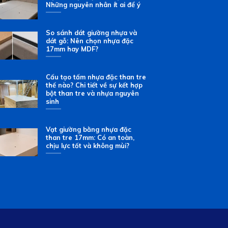
Những nguyên nhân ít ai để ý
So sánh dát giường nhựa và
dát gỗ: Nên chọn nhựa đặc
17mm hay MDF?
Cấu tạo tấm nhựa đặc than tre
thế nào? Chi tiết về sự kết hợp
bột than tre và nhựa nguyên
sinh
Vạt giường bằng nhựa đặc
than tre 17mm: Có an toàn,
chịu lực tốt và không mùi?