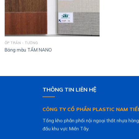
ỐP TRẦN - TƯỜNG
Bảng màu TẤM NANO
THÔNG TIN LIÊN HỆ
CÔNG TY CỔ PHẦN PLASTIC NAM TIẾ
Tổng kho phân phối nội ngoại thất nhựa hàng
đầu khu vực Miền Tây.