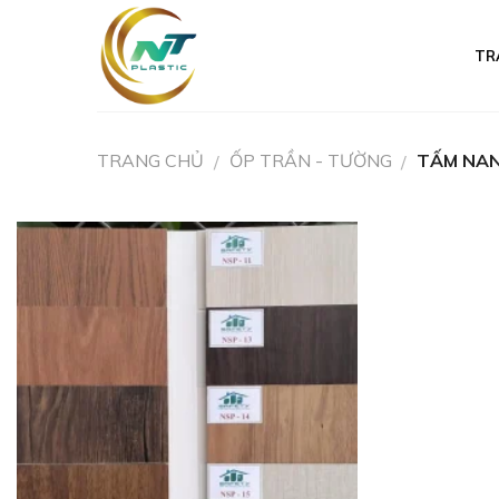
Skip
to
TR
content
TRANG CHỦ
ỐP TRẦN - TƯỜNG
TẤM NA
/
/