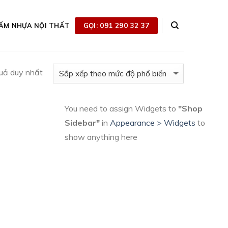
GỌI: 091 290 32 37
ẤM NHỰA NỘI THẤT
quả duy nhất
You need to assign Widgets to
"Shop
Sidebar"
in
Appearance > Widgets
to
show anything here