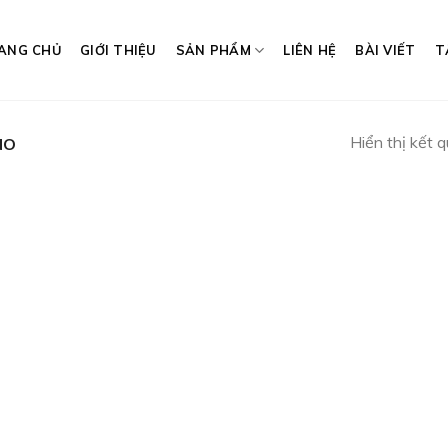
ANG CHỦ
GIỚI THIỆU
SẢN PHẨM
LIÊN HỆ
BÀI VIẾT
T
Hiển thị kết 
NO