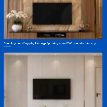
Phân loại các dòng phụ kiện nẹp ốp tường nhựa PVC phổ biến hiện nay