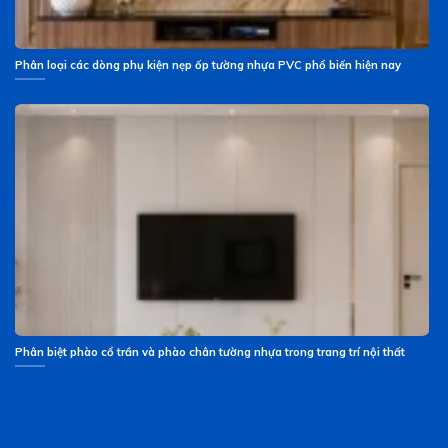
Phân loại các dòng phụ kiện nẹp ốp tường nhựa PVC phổ biến hiện nay
Phân biệt phào cổ trần và phào chân tường nhựa trong trang trí nội thất