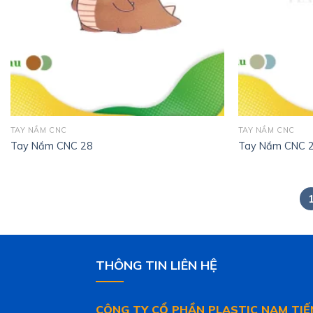
TAY NẮM CNC
TAY NẮM CNC
Tay Nắm CNC 28
Tay Nắm CNC 
THÔNG TIN LIÊN HỆ
CÔNG TY CỔ PHẦN PLASTIC NAM TIẾ