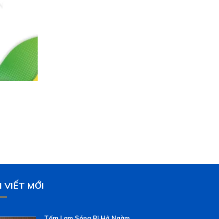
I VIẾT MỚI
Tấm Lam Sóng Bị Hở Ngàm