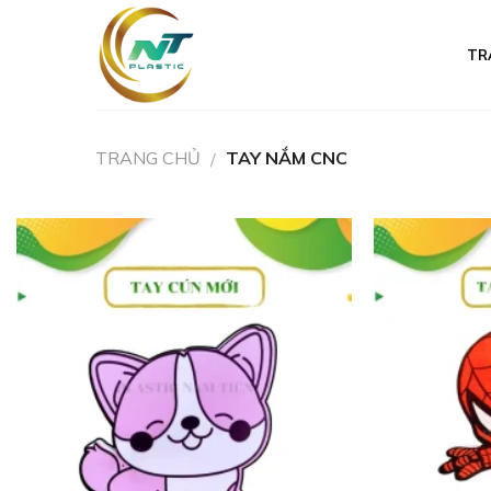
Skip
to
TR
content
TRANG CHỦ
TAY NẮM CNC
/