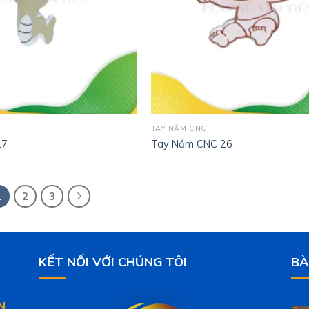
TAY NẮM CNC
27
Tay Nắm CNC 26
1
2
3
KẾT NỐI VỚI CHÚNG TÔI
BÀ
N