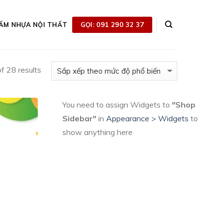
GỌI: 091 290 32 37
ẤM NHỰA NỘI THẤT
 28 results
You need to assign Widgets to
"Shop
Sidebar"
in
Appearance > Widgets
to
show anything here