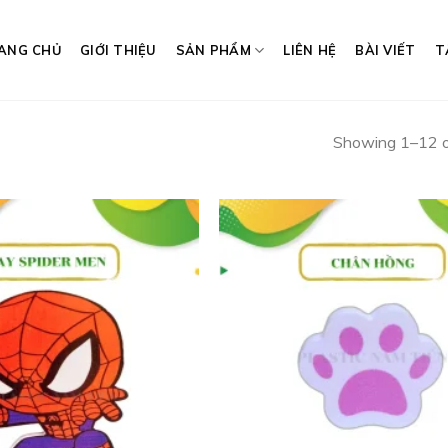
ANG CHỦ
GIỚI THIỆU
SẢN PHẨM
LIÊN HỆ
BÀI VIẾT
T
Showing 1–12 of