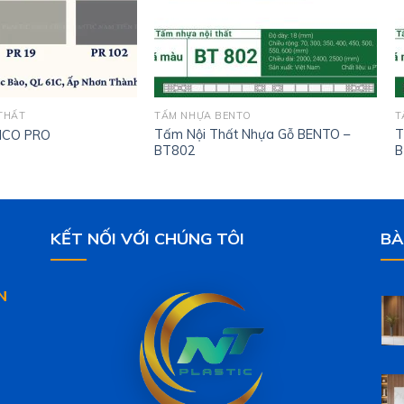
THẤT
TẤM NHỰA BENTO
T
Tấm Nội Thất Nhựa Gỗ BENTO –
T
NCO PRO
BT802
B
KẾT NỐI VỚI CHÚNG TÔI
BÀ
N