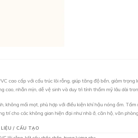
cao cấp với cấu trúc lõi rỗng, giúp tăng độ bền, giảm trọng l
cao, nhẵn mịn, dễ vệ sinh và duy trì tính thẩm mỹ lâu dài tron
không mối mọt, phù hợp với điều kiện khí hậu nóng ẩm. Tấm nh
ng trí cho các không gian hiện đại như nhà ở, căn hộ, văn phòn
LIỆU / CẤU TẠO