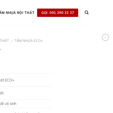
GỌI: 091 290 32 37
ẤM NHỰA NỘI THẤT
 THẤT
TẤM NHỰA ECO+
/
+
hất ECO+
ất
dễ vệ sinh