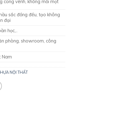
g cong vênh, không mối mọt
màu sắc đồng đều, tạo không
ện đại
àn học,..
văn phòng, showroom, công
ệt Nam
HỰA NỘI THẤT