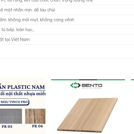
C lõi rỗng, kết cấu chắc chắn, trọng lượng nhẹ
bề mặt nhẵn mịn, dễ lau chùi
ẩm, không mối mọt, không cong vênh
 tủ bếp, bàn học,..
ất tại Việt Nam