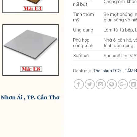
Chống ẩm, khôn
nổi bật
Tính thẩm
Bề mặt phẳng, 
mỹ
gian sáng và hi
Ứng dụng
Làm tủ, tủ bếp, b
Phù hợp
Nhà ở, căn hộ, 
công trình
trình dân dụng
Xuất xứ
Sản xuất tại Vi
Danh mục:
Tấm nhựa ECO+
,
TẤM N