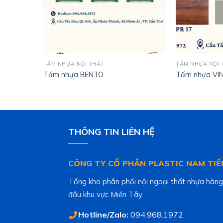
TẤM NHỰA NỘI THẤT
TẤM NHỰA NỘI 
NTO –
Tấm nhựa BENTO
Tấm nhựa VI
THÔNG TIN LIÊN HỆ
CÔNG TY CỔ PHẦN PLASTIC NAM TIẾ
Tổng kho phân phối nội ngoại thất nhựa hàng
đầu khu vực Miền Tây.
Hotline/Zalo:
094.968.1972