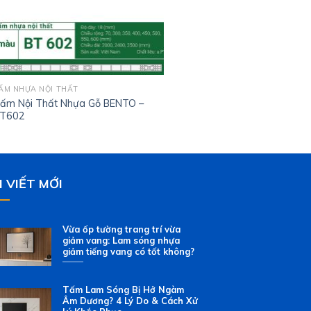
ẤM NHỰA NỘI THẤT
ấm Nội Thất Nhựa Gỗ BENTO –
T602
I VIẾT MỚI
Vừa ốp tường trang trí vừa
giảm vang: Lam sóng nhựa
giảm tiếng vang có tốt không?
Tấm Lam Sóng Bị Hở Ngàm
Âm Dương? 4 Lý Do & Cách Xử