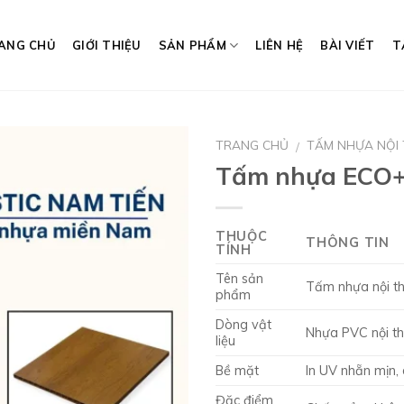
ANG CHỦ
GIỚI THIỆU
SẢN PHẨM
LIÊN HỆ
BÀI VIẾT
T
TRANG CHỦ
TẤM NHỰA NỘI
/
Tấm nhựa ECO
THUỘC
THÔNG TIN
TÍNH
Tên sản
Tấm nhựa nội t
phẩm
Dòng vật
Nhựa PVC nội th
liệu
Bề mặt
In UV nhẵn mịn, 
Đặc điểm