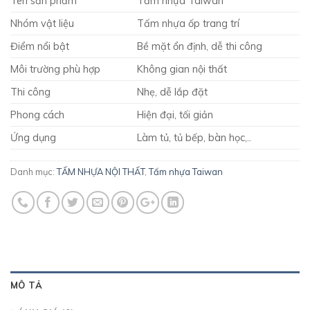
Tên sản phẩm
Tấm nhựa Taiwan
Nhóm vật liệu
Tấm nhựa ốp trang trí
Điểm nổi bật
Bề mặt ổn định, dễ thi công
Môi trường phù hợp
Không gian nội thất
Thi công
Nhẹ, dễ lắp đặt
Phong cách
Hiện đại, tối giản
Ứng dụng
Làm tủ, tủ bếp, bàn học,..
Danh mục:
TẤM NHỰA NỘI THẤT
,
Tấm nhựa Taiwan
MÔ TẢ