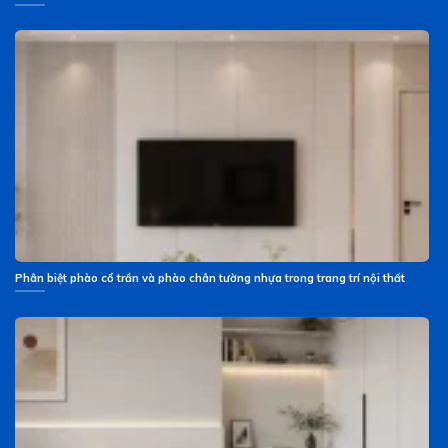
Phân biệt phào cổ trần và phào chân tường nhựa trong trang trí nội thất