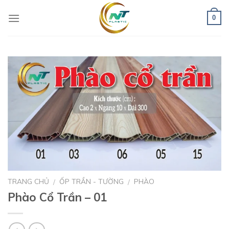
Skip
to
0
content
TRANG CHỦ
ỐP TRẦN - TƯỜNG
PHÀO
/
/
Phào Cổ Trần – 01