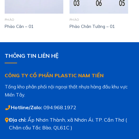
PHÀO
PHÀO
Phào Cân – 01
Phào Chân Tường – 01
THÔNG TIN LIÊN HỆ
CÔNG TY CỔ PHẦN PLASTIC NAM TIẾN
Tổng kho phân phối nội ngoại thất nhựa hàng đầu khu vực
Miền Tây.
Hotline/Zalo:
094.968.1972
Địa chỉ:
Ấp Nhơn Thành, xã Nhơn Ái. TP. Cần Thơ (
Chân cầu Tắc Bào, QL61C )