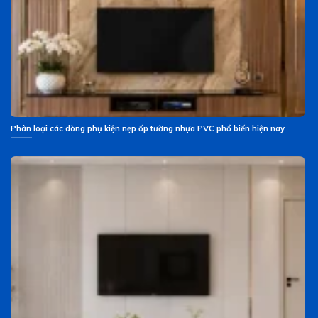
Phân loại các dòng phụ kiện nẹp ốp tường nhựa PVC phổ biến hiện nay