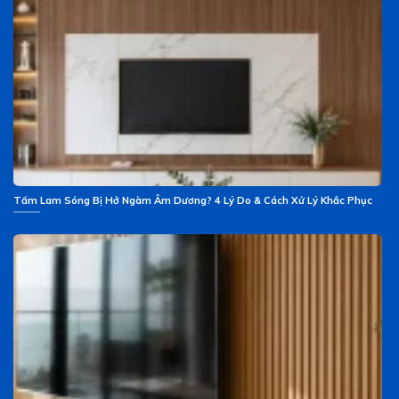
Tấm Lam Sóng Bị Hở Ngàm Âm Dương? 4 Lý Do & Cách Xử Lý Khắc Phục