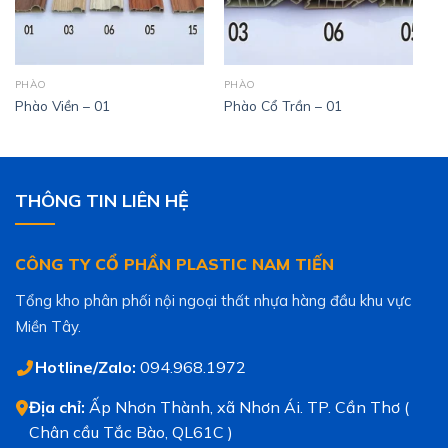
PHÀO
PHÀO
Phào Viền – 01
Phào Cổ Trần – 01
THÔNG TIN LIÊN HỆ
CÔNG TY CỔ PHẦN PLASTIC NAM TIẾN
Tổng kho phân phối nội ngoại thất nhựa hàng đầu khu vực
Miền Tây.
Hotline/Zalo:
094.968.1972
Địa chỉ:
Ấp Nhơn Thành, xã Nhơn Ái. TP. Cần Thơ (
Chân cầu Tắc Bào, QL61C )