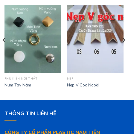
PHỤ KIỆN NỘI THẤT
NẸP
Núm Tay Nắm
Nẹp V Góc Ngoài
THÔNG TIN LIÊN HỆ
CÔNG TY CỔ PHẦN PLASTIC NAM TIẾN