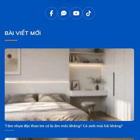
BÀI VIẾT MỚI
Tấm nhựa đặc than tre có bị ẩm mốc không? Có sinh mùi hôi không?