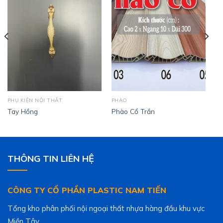
PHỤ KIỆN NỘI THẤT
PHÀO
Tay Hồng
Phào Cổ Trần
THÔNG TIN LIÊN HỆ
CÔNG TY CỔ PHẦN PLASTIC NAM TIẾN
Tổng kho phân phối nội ngoại thất nhựa hàng đầu khu vực
Miền Tây.