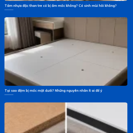
Tấm nhựa đặc than tre có bị ẩm mốc không? Có sinh mùi hôi không?
Tại sao đệm bị mốc mặt dưới? Những nguyên nhân ít ai để ý