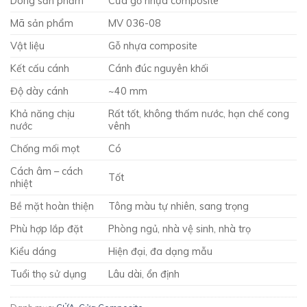
Dòng sản phẩm
Cửa gỗ nhựa composite
Mã sản phẩm
MV 036-08
Vật liệu
Gỗ nhựa composite
Kết cấu cánh
Cánh đúc nguyên khối
Độ dày cánh
~40 mm
Khả năng chịu
Rất tốt, không thấm nước, hạn chế cong
nước
vênh
Chống mối mọt
Có
Cách âm – cách
Tốt
nhiệt
Bề mặt hoàn thiện
Tông màu tự nhiên, sang trọng
Phù hợp lắp đặt
Phòng ngủ, nhà vệ sinh, nhà trọ
Kiểu dáng
Hiện đại, đa dạng mẫu
Tuổi thọ sử dụng
Lâu dài, ổn định