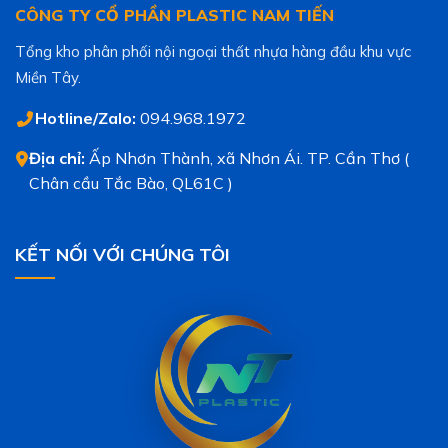
CÔNG TY CỔ PHẦN PLASTIC NAM TIẾN
Tổng kho phân phối nội ngoại thất nhựa hàng đầu khu vực
Miền Tây.
Hotline/Zalo:
094.968.1972
Địa chỉ:
Ấp Nhơn Thành, xã Nhơn Ái. TP. Cần Thơ (
Chân cầu Tắc Bào, QL61C )
KẾT NỐI VỚI CHÚNG TÔI