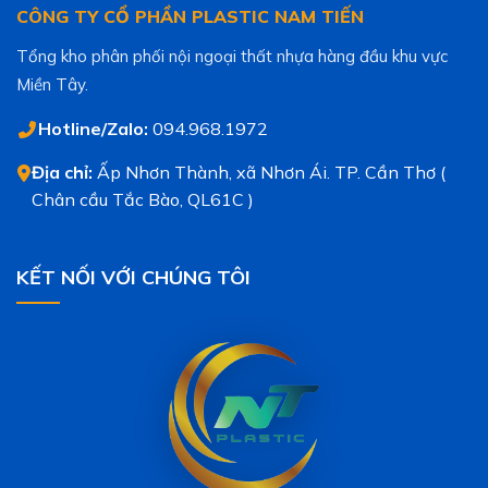
CÔNG TY CỔ PHẦN PLASTIC NAM TIẾN
Tổng kho phân phối nội ngoại thất nhựa hàng đầu khu vực
Miền Tây.
Hotline/Zalo:
094.968.1972
Địa chỉ:
Ấp Nhơn Thành, xã Nhơn Ái. TP. Cần Thơ (
Chân cầu Tắc Bào, QL61C )
KẾT NỐI VỚI CHÚNG TÔI