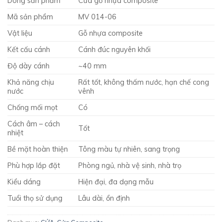
Dòng sản phẩm
Cửa gỗ nhựa composite
Mã sản phẩm
MV 014-06
Vật liệu
Gỗ nhựa composite
Kết cấu cánh
Cánh đúc nguyên khối
Độ dày cánh
~40 mm
Khả năng chịu
Rất tốt, không thấm nước, hạn chế cong
nước
vênh
Chống mối mọt
Có
Cách âm – cách
Tốt
nhiệt
Bề mặt hoàn thiện
Tông màu tự nhiên, sang trọng
Phù hợp lắp đặt
Phòng ngủ, nhà vệ sinh, nhà trọ
Kiểu dáng
Hiện đại, đa dạng mẫu
Tuổi thọ sử dụng
Lâu dài, ổn định