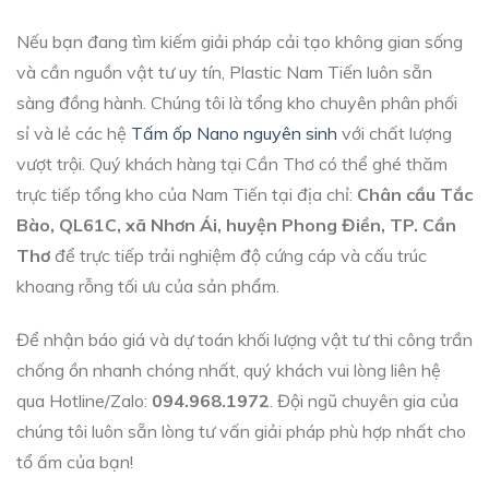
Nếu bạn đang tìm kiếm giải pháp cải tạo không gian sống
và cần nguồn vật tư uy tín, Plastic Nam Tiến luôn sẵn
sàng đồng hành. Chúng tôi là tổng kho chuyên phân phối
sỉ và lẻ các hệ
Tấm ốp Nano nguyên sinh
với chất lượng
vượt trội. Quý khách hàng tại Cần Thơ có thể ghé thăm
trực tiếp tổng kho của Nam Tiến tại địa chỉ:
Chân cầu Tắc
Bào, QL61C, xã Nhơn Ái, huyện Phong Điền, TP. Cần
Thơ
để trực tiếp trải nghiệm độ cứng cáp và cấu trúc
khoang rỗng tối ưu của sản phẩm.
Để nhận báo giá và dự toán khối lượng vật tư thi công trần
chống ồn nhanh chóng nhất, quý khách vui lòng liên hệ
qua Hotline/Zalo:
094.968.1972
. Đội ngũ chuyên gia của
chúng tôi luôn sẵn lòng tư vấn giải pháp phù hợp nhất cho
tổ ấm của bạn!