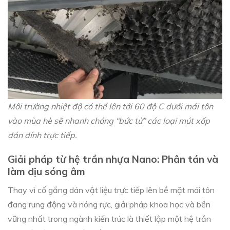
Môi trường nhiệt độ có thể lên tới 60 độ C dưới mái tôn
vào mùa hè sẽ nhanh chóng “bức tử” các loại mút xốp
dán dính trực tiếp.
Giải pháp từ hệ trần nhựa Nano: Phân tán và
làm dịu sóng âm
Thay vì cố gắng dán vật liệu trực tiếp lên bề mặt mái tôn
đang rung động và nóng rực, giải pháp khoa học và bền
vững nhất trong ngành kiến trúc là thiết lập một hệ trần