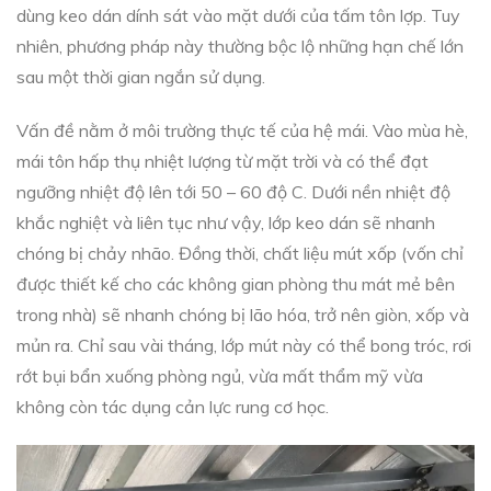
dùng keo dán dính sát vào mặt dưới của tấm tôn lợp. Tuy
nhiên, phương pháp này thường bộc lộ những hạn chế lớn
sau một thời gian ngắn sử dụng.
Vấn đề nằm ở môi trường thực tế của hệ mái. Vào mùa hè,
mái tôn hấp thụ nhiệt lượng từ mặt trời và có thể đạt
ngưỡng nhiệt độ lên tới 50 – 60 độ C. Dưới nền nhiệt độ
khắc nghiệt và liên tục như vậy, lớp keo dán sẽ nhanh
chóng bị chảy nhão. Đồng thời, chất liệu mút xốp (vốn chỉ
được thiết kế cho các không gian phòng thu mát mẻ bên
trong nhà) sẽ nhanh chóng bị lão hóa, trở nên giòn, xốp và
mủn ra. Chỉ sau vài tháng, lớp mút này có thể bong tróc, rơi
rớt bụi bẩn xuống phòng ngủ, vừa mất thẩm mỹ vừa
không còn tác dụng cản lực rung cơ học.