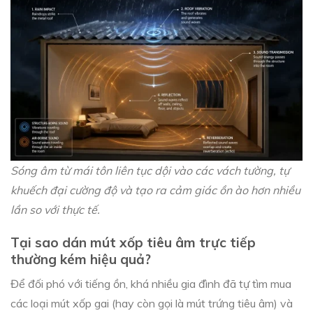
Sóng âm từ mái tôn liên tục dội vào các vách tường, tự
khuếch đại cường độ và tạo ra cảm giác ồn ào hơn nhiều
lần so với thực tế.
Tại sao dán mút xốp tiêu âm trực tiếp
thường kém hiệu quả?
Để đối phó với tiếng ồn, khá nhiều gia đình đã tự tìm mua
các loại mút xốp gai (hay còn gọi là mút trứng tiêu âm) và