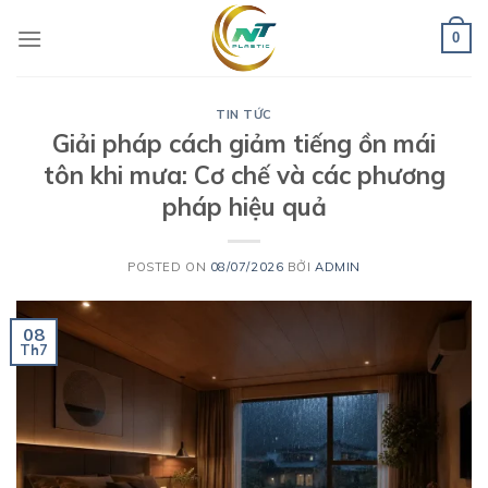
Skip
to
0
content
TIN TỨC
Giải pháp cách giảm tiếng ồn mái
tôn khi mưa: Cơ chế và các phương
pháp hiệu quả
POSTED ON
08/07/2026
BỞI
ADMIN
08
Th7