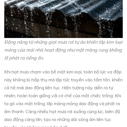
Động năng từ những giọt mưa rơi tự do khiến lớp kim loại
mỏng của mái nhà hoạt động như một màng rung khổng
lồ phát ra tiếng ồn.
Khi hạt mưa chạm vào bề mặt kim loại, toàn bộ lực va đập
này không bị hấp thụ mà lập tức truyền vào tấm tôn, khiến
cả hệ mái dao động liên tục. Hiện tượng này diễn ra tự
nhiên, hoàn toàn giống với cơ chế của một chiếc trống: Khi
ta gõ vào mặt trống, lớp màng mỏng dao động và phát ra
âm thanh. Càng nhiều hạt mưa rơi xuống cùng lúc, biên độ
dao động càng lớn, tạo ra những dải sóng âm liên tục