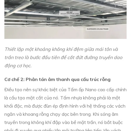
Thiết lập một khoảng không khí đệm giữa mái tôn và
trần treo là bước đầu tiên để cắt đứt đường truyền dao
động cơ học.
Cơ chế 2: Phân tán âm thanh qua cấu trúc rỗng
Điều tạo nên sự khác biệt của Tấm ốp Nano cao cấp chính
là cấu tạo mặt cắt của nó. Tấm nhựa không phải là một
khối đặc, mà được đùn ép định hình với hệ thống các vách
ngăn và khoang rỗng chạy dọc bên trong. Khi sóng âm
truyền trong không khí đập vào bề mặt trần, nó bắt buộc
phải đi xuyên qua nhiều lớp môi trường liên tiếp: lớp vách