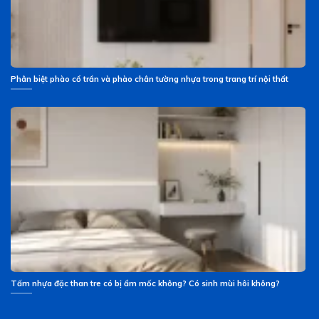
Phân biệt phào cổ trần và phào chân tường nhựa trong trang trí nội thất
Tấm nhựa đặc than tre có bị ẩm mốc không? Có sinh mùi hôi không?