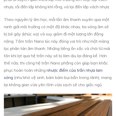
nhựa, rồi đến lớp không khí rỗng, và lại đến lớp vách nhựa.
Theo nguyên lý âm học, mỗi lần âm thanh xuyên qua một
ranh giới môi trường có mật độ khác nhau, tia sóng âm sẽ
bị bẻ gãy (khúc xạ) và suy giảm đi một lượng lớn động
năng. Tấm trần Nano lúc này đóng vai trò như một màng
lọc phân tán âm thanh. Những tiếng ồn sắc và chói từ mái
tôn khi lọt qua hệ trần này sẽ bị làm dịu lại đáng kể. Hơn
thế nữa, thi công hệ trần Nano phẳng còn giúp bạn khắc
phục hoàn toàn những
nhược điểm của trần nhựa lam
sóng
(như khó vệ sinh, bám bám bụi bẩn trong rãnh), mang
lại không gian vừa yên tĩnh vừa sạch sẽ cho giấc ngủ.