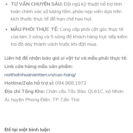
TƯ VẤN CHUYÊN SÂU:
Đội ngũ kỹ thuật hỗ trợ tính
toán chính xác số lượng tấm, phào nẹp viền dựa trên
kích thước thực tế để hạn chế hao hụt.
MẪU PHÔI THỰC TẾ:
Cung cấp phôi cắt góc thực tế
của lam 3 sóng và 5 sóng để khách hàng trực tiếp kiểm
tra độ dày thành vách trước khi đặt mua.
Liên hệ để nhận báo giá sỉ vật tư và mẫu phôi thực tế:
Link cửa hàng mẫu sản phẩm:
noithatnhuanamtien.vn/cua-hang/
Hotline/Zalo hỗ trợ sỉ:
094.968.1972
Địa chỉ Tổng Kho:
Chân cầu Tắc Bào, QL61C, xã Nhơn
Ái, huyện Phong Điền, TP. Cần Thơ.
Để lại một bình luận