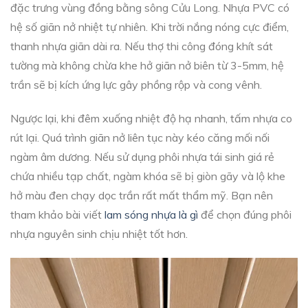
đặc trưng vùng đồng bằng sông Cửu Long. Nhựa PVC có
hệ số giãn nở nhiệt tự nhiên. Khi trời nắng nóng cực điểm,
thanh nhựa giãn dài ra. Nếu thợ thi công đóng khít sát
tường mà không chừa khe hở giãn nở biên từ 3-5mm, hệ
trần sẽ bị kích ứng lực gây phồng rộp và cong vênh.
Ngược lại, khi đêm xuống nhiệt độ hạ nhanh, tấm nhựa co
rút lại. Quá trình giãn nở liên tục này kéo căng mối nối
ngàm âm dương. Nếu sử dụng phôi nhựa tái sinh giá rẻ
chứa nhiều tạp chất, ngàm khóa sẽ bị giòn gãy và lộ khe
hở màu đen chạy dọc trần rất mất thẩm mỹ. Bạn nên
tham khảo bài viết
lam sóng nhựa là gì
để chọn đúng phôi
nhựa nguyên sinh chịu nhiệt tốt hơn.