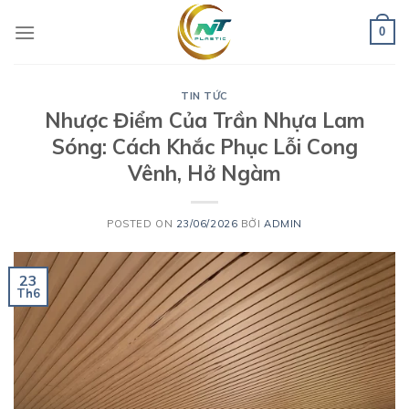
Skip
to
0
content
TIN TỨC
Nhược Điểm Của Trần Nhựa Lam
Sóng: Cách Khắc Phục Lỗi Cong
Vênh, Hở Ngàm
POSTED ON
23/06/2026
BỞI
ADMIN
23
Th6