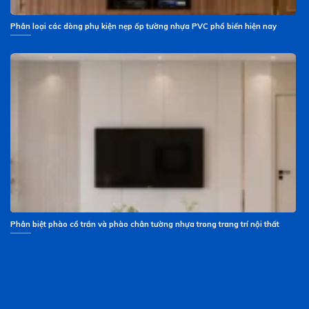
Phân loại các dòng phụ kiện nẹp ốp tường nhựa PVC phổ biến hiện nay
Phân biệt phào cổ trần và phào chân tường nhựa trong trang trí nội thất