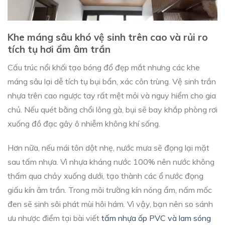
Khe máng sâu khó vệ sinh trên cao và rủi ro
tích tụ hơi ẩm âm trần
Cấu trúc nổi khối tạo bóng đổ đẹp mắt nhưng các khe
máng sâu lại dễ tích tụ bụi bẩn, xác côn trùng. Vệ sinh trần
nhựa trên cao ngược tay rất mệt mỏi và nguy hiểm cho gia
chủ. Nếu quét bằng chổi lông gà, bụi sẽ bay khắp phòng rơi
xuống đồ đạc gây ô nhiễm không khí sống.
Hơn nữa, nếu mái tôn dột nhẹ, nước mưa sẽ đọng lại mặt
sau tấm nhựa. Vì nhựa kháng nước 100% nên nước không
thấm qua chảy xuống dưới, tạo thành các ổ nước đọng
giấu kín âm trần. Trong môi trường kín nóng ẩm, nấm mốc
đen sẽ sinh sôi phát mùi hôi hám. Vì vậy, bạn nên so sánh
ưu nhược điểm tại bài viết
tấm nhựa ốp PVC và lam sóng