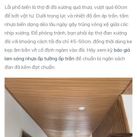
Lỗi phổ biến là thợ đi đà xương quá thưa, vượt quá 60cm
để bớt vật tư. Dưới trọng lực và nhiệt độ ẩm áp trần, tấm
nhựa biến dạng dẻo lâu ngày gây trũng võng xệ giữa các
nhịp xương. Để phòng tránh, bạn phải ép thợ đan xương
đà với khoảng cách tối đa chỉ 45-50cm, đồng thời dùng ke
kẹp âm bắn vít cố định ngàm vào đà. Hãy xem kỹ
báo giá
lam sóng nhựa ốp tường ốp trần
để chuẩn bị ngân sách
đan đà kẽm đạt chuẩn.