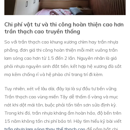
Chi phí vật tư và thi công hoàn thiện cao hơn
trần thạch cao truyền thống
So với trần thạch cao khung xương chìm hay trần nhựa
phẳng, đơn giá thi công hoàn thiện mỗi mét vuông trần
lam sóng cao hơn từ 1.5 đến 2 lần. Nguyên nhân là giá
phôi nhựa nguyên sinh đắt tiền, kết hợp hệ xương đà sắt
mạ kẽm chống rỉ và hệ phào chỉ trang trí đi kèm.
Tuy nhiên, xét về lâu dài, đây lại là sự đầu tư bền vững.
Trần thạch cao vùng miền Tây dễ thấm ố vàng và mục
nát khi dột mái tôn, buộc phải tốn tiền sơn sửa định kỳ.
Trong khi đó, trần nhựa kháng ẩm hoàn hảo, độ bền trên
15 năm không tốn chi phí bảo trì. Hãy tìm hiểu kỹ bài viết
trần nhựa lam sóng thay thế thạch cao
để nắm bắt chi