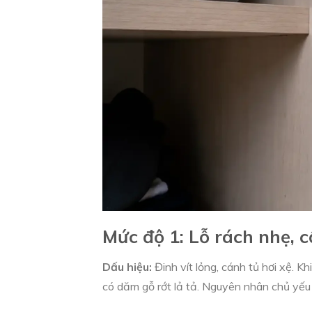
Mức độ 1: Lỗ rách nhẹ, 
Dấu hiệu:
Đinh vít lỏng, cánh tủ hơi xệ. K
có dăm gỗ rớt lả tả. Nguyên nhân chủ yếu