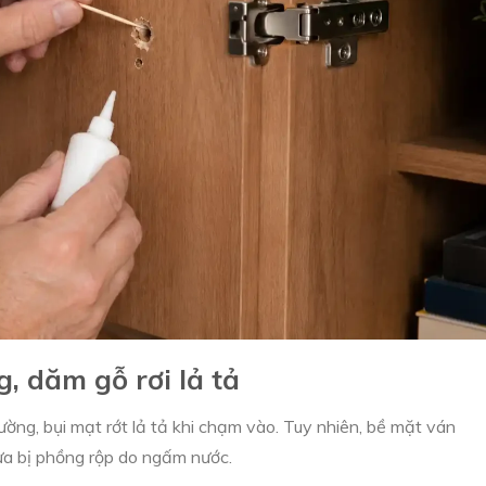
, dăm gỗ rơi lả tả
ường, bụi mạt rớt lả tả khi chạm vào. Tuy nhiên, bề mặt ván
a bị phồng rộp do ngấm nước.