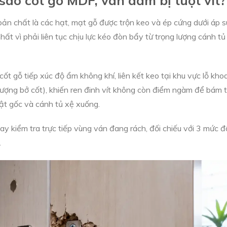
n chất là các hạt, mạt gỗ được trộn keo và ép cứng dưới áp s
nhất vì phải liên tục chịu lực kéo đòn bẩy từ trọng lượng cánh tủ
ốt gỗ tiếp xúc độ ẩm không khí, liên kết keo tại khu vực lỗ kho
ượng bở cốt), khiến ren đinh vít không còn điểm ngàm để bám t
bật gốc và cánh tủ xệ xuống.
ay kiểm tra trực tiếp vùng ván đang rách, đối chiếu với 3 mức đ
.