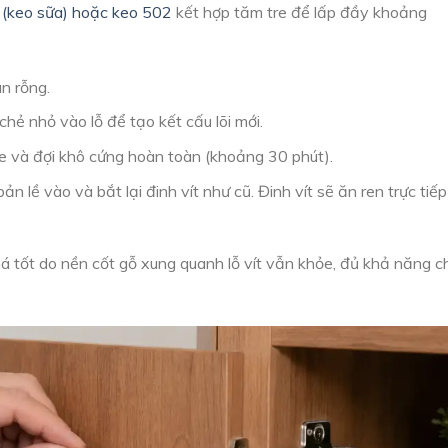
 (keo sữa) hoặc keo 502
kết hợp tăm tre để lấp đầy khoảng
n rỗng.
hẻ nhỏ vào lỗ để tạo kết cấu lõi mới.
 và đợi khô cứng hoàn toàn (khoảng 30 phút).
 lề vào và bắt lại đinh vít như cũ. Đinh vít sẽ ăn ren trực tiếp
tốt do nền cốt gỗ xung quanh lỗ vít vẫn khỏe, đủ khả năng c