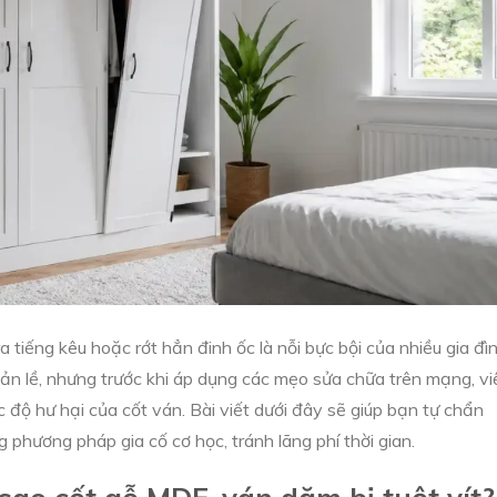
 tiếng kêu hoặc rớt hẳn đinh ốc là nỗi bực bội của nhiều gia đìn
ản lề, nhưng trước khi áp dụng các mẹo sửa chữa trên mạng, vi
 độ hư hại của cốt ván. Bài viết dưới đây sẽ giúp bạn tự chẩn
 phương pháp gia cố cơ học, tránh lãng phí thời gian.
sao cốt gỗ MDF, ván dăm bị tuột vít?