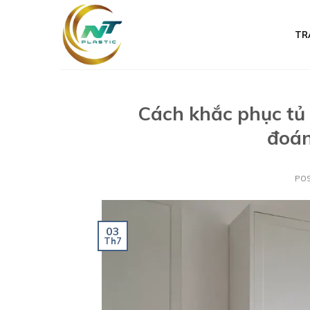
Skip
to
TR
content
Cách khắc phục tủ 
đoán
PO
03
Th7