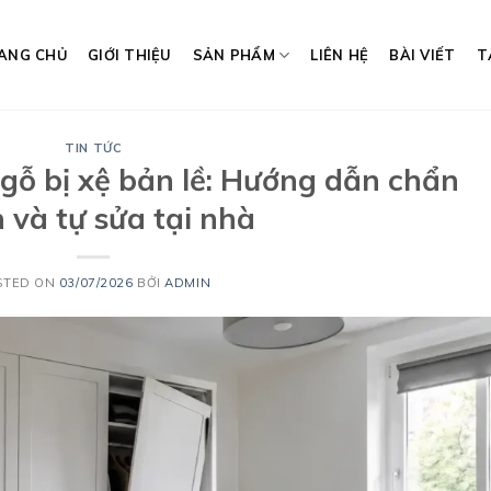
ANG CHỦ
GIỚI THIỆU
SẢN PHẨM
LIÊN HỆ
BÀI VIẾT
T
TIN TỨC
gỗ bị xệ bản lề: Hướng dẫn chẩn
 và tự sửa tại nhà
STED ON
03/07/2026
BỞI
ADMIN