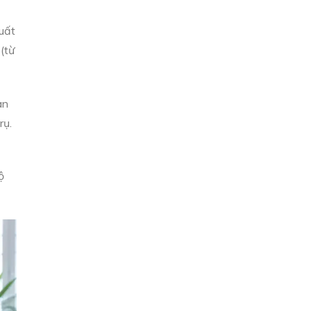
uất
 (từ
an
rụ.
ộ