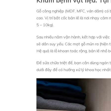
Gỗ công nghiệp (MDF, MFC, ván dăm) có bả
cao. Vị trí bắt cốc bản lề là nơi nhạy cảm 
5 – 10kg).
Sau nhiều năm vận hành, kết hợp với việc c
sẽ dần suy yếu. Các mạt gỗ mủn ra (hiện t
Hệ quả là lỗ khoan toác rộng, bản lề nhổ 
Để sửa chữa triệt để, bạn cần dùng ngón t
dưới đây để có hướng xử lý khoa học nhất