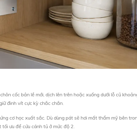
ôn cốc bản lề mới, dịch lên trên hoặc xuống dưới lỗ cũ khoản
giữ đinh vít cực kỳ chắc chắn.
ứng cơ học xuất sắc. Dù dùng pát sẽ hơi mất thẩm mỹ bên tro
t tối ưu để cứu cánh tủ ở mức độ 2.