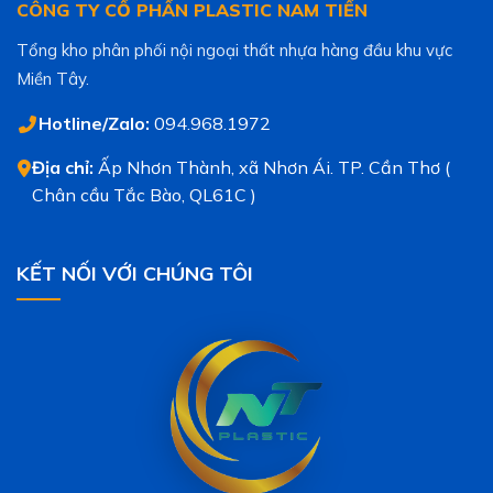
CÔNG TY CỔ PHẦN PLASTIC NAM TIẾN
Tổng kho phân phối nội ngoại thất nhựa hàng đầu khu vực
Miền Tây.
Hotline/Zalo:
094.968.1972
Địa chỉ:
Ấp Nhơn Thành, xã Nhơn Ái. TP. Cần Thơ (
Chân cầu Tắc Bào, QL61C )
KẾT NỐI VỚI CHÚNG TÔI