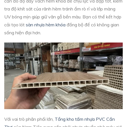
cần đo độ dày vách hèm khóa để chịu lực va đập tốt, kiểm
tra độ khít sát của rãnh hèm tránh ẩm rò rỉ và lớp màng
UV bóng mịn giúp giữ vân gỗ bền màu. Bạn có thể kết hợp
cải tạo lót
sàn nhựa hèm khóa
đồng bộ để có không gian
sống hiện đại hơn.
Với vai trò phân phối lớn,
Tổng kho tấm nhựa PVC Cần
Thơ
của Nam Tiến cung cấp phôi nhựa chuẩn nhà máy giá