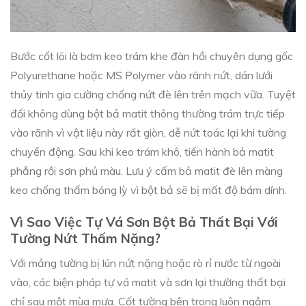
Bước cốt lõi là bơm keo trám khe đàn hồi chuyên dụng gốc
Polyurethane hoặc MS Polymer vào rãnh nứt, dán lưới
thủy tinh gia cường chống nứt đè lên trên mạch vữa. Tuyệt
đối không dùng bột bả matit thông thường trám trực tiếp
vào rãnh vì vật liệu này rất giòn, dễ nứt toác lại khi tường
chuyển động. Sau khi keo trám khô, tiến hành bả matit
phẳng rồi sơn phủ màu. Lưu ý cấm bả matit đè lên màng
keo chống thấm bóng lỳ vì bột bả sẽ bị mất độ bám dính.
Vì Sao Việc Tự Vá Sơn Bột Bả Thất Bại Với
Tường Nứt Thấm Nặng?
Với mảng tường bị lún nứt nặng hoặc rò rỉ nước từ ngoài
vào, các biện pháp tự vá matit và sơn lại thường thất bại
chỉ sau một mùa mưa. Cốt tường bên trong luôn ngậm