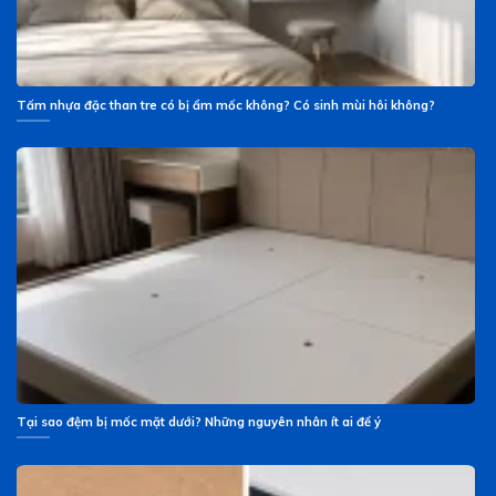
Tấm nhựa đặc than tre có bị ẩm mốc không? Có sinh mùi hôi không?
Tại sao đệm bị mốc mặt dưới? Những nguyên nhân ít ai để ý