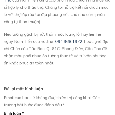
sỉ hợp lý cho thầu thợ. Chúng tôi hỗ trợ kết nối khách mua
lẻ với thợ lắp ráp tại địa phương nếu chủ nhà cần (nhân
công tự thỏa thuận).
Nếu tường gạch bị nứt thấm mốc loang lổ, hãy liên hệ
ngay Nam Tiến qua hotline
094.968.1972
, hoặc ghé địa
chỉ Chân cầu Tắc Bào, QL61C, Phong Điền, Cần Thơ để
nhận mẫu phôi nhựa ốp tường thực tế và tư vấn phương
án khắc phục an toàn nhất.
Để lại một bình luận
Email của bạn sẽ không được hiển thị công khai.
Các
trường bắt buộc được đánh dấu
*
Bình luận
*