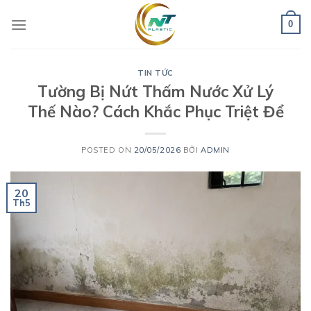
Skip
to
0
content
TIN TỨC
Tường Bị Nứt Thấm Nước Xử Lý
Thế Nào? Cách Khắc Phục Triệt Để
POSTED ON
20/05/2026
BỞI
ADMIN
20
Th5