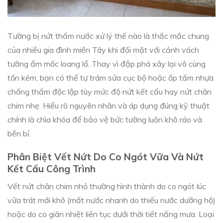
Tường bị nứt thấm nước xử lý thế nào là thắc mắc chung
của nhiều gia đình miền Tây khi đối mặt với cảnh vách
tường ẩm mốc loang lổ. Thay vì đập phá xây lại vô cùng
tốn kém, bạn có thể tự trám sửa cục bộ hoặc ốp tấm nhựa
chống thấm độc lập tùy mức độ nứt kết cấu hay nứt chân
chim nhẹ. Hiểu rõ nguyên nhân và áp dụng đúng kỹ thuật
chính là chìa khóa để bảo vệ bức tường luôn khô ráo và
bền bỉ.
Phân Biệt Vết Nứt Do Co Ngót Vữa Và Nứt
Kết Cấu Công Trình
Vết nứt chân chim nhỏ thường hình thành do co ngót lúc
vữa trát mới khô (mất nước nhanh do thiếu nước dưỡng hộ)
hoặc do co giãn nhiệt liên tục dưới thời tiết nắng mưa. Loại