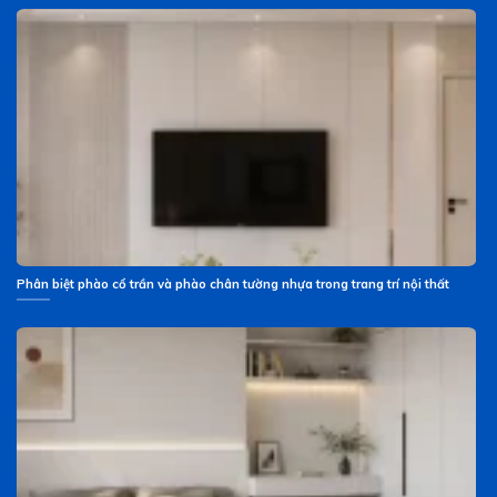
Phân biệt phào cổ trần và phào chân tường nhựa trong trang trí nội thất