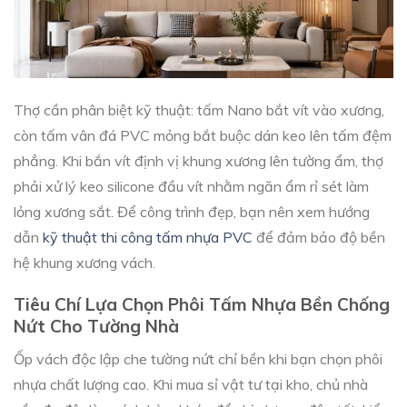
Thợ cần phân biệt kỹ thuật: tấm Nano bắt vít vào xương,
còn tấm vân đá PVC mỏng bắt buộc dán keo lên tấm đệm
phẳng. Khi bắn vít định vị khung xương lên tường ẩm, thợ
phải xử lý keo silicone đầu vít nhằm ngăn ẩm rỉ sét làm
lỏng xương sắt. Để công trình đẹp, bạn nên xem hướng
dẫn
kỹ thuật thi công tấm nhựa PVC
để đảm bảo độ bền
hệ khung xương vách.
Tiêu Chí Lựa Chọn Phôi Tấm Nhựa Bền Chống
Nứt Cho Tường Nhà
Ốp vách độc lập che tường nứt chỉ bền khi bạn chọn phôi
nhựa chất lượng cao. Khi mua sỉ vật tư tại kho, chủ nhà