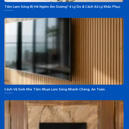
Tấm Lam Sóng Bị Hở Ngàm Âm Dương? 4 Lý Do & Cách Xử Lý Khắc Phục
Cách Vệ Sinh Khe Tấm Nhựa Lam Sóng Nhanh Chóng, An Toàn