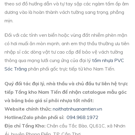
theo sơ đồ hướng dẫn và tự tay sập các ngàm tấm ốp âm
dương vào là hoàn thành vách tường sang trọng, phẳng
mịn.
Đối với các tỉnh ven biển hoặc vùng đất nhiễm phèn mặn
có hơi muối ăn mòn mạnh, anh em thợ thầu thường ưu tiên
nhập sỉ các dòng vật tư cao cấp để bảo vệ vách tường
thông qua mạng lưới cung ứng của đại lý
tấm nhựa PVC
Sóc Trăng
phân phối gốc trực tiếp từ kho Nam Tiến.
Quý đối tác đại lý, nhà thầu và chủ đầu tư liên hệ trực
tiếp Tổng kho Nam Tiến để nhận catalogue mẫu góc
và bảng báo giá sỉ phôi nhựa tốt nhất:
Website chính thức:
noithatnhuanamtien.vn
Hotline/Zalo phân phối sỉ:
094.968.1972
Địa chỉ Tổng Kho:
Chân cầu Tắc Bào, QL61C, xã Nhơn
Ái, huyện Phong Điền, TP. Cần Thơ