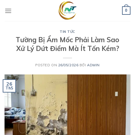
Skip
to
0
content
TIN TỨC
Tường Bị Ẩm Mốc Phải Làm Sao
Xử Lý Dứt Điểm Mà Ít Tốn Kém?
POSTED ON
26/05/2026
BỞI
ADMIN
26
Th5