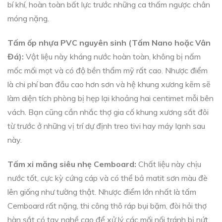
bí khí, hoàn toàn bất lực trước những ca thấm ngược chân
móng nặng.
Tấm ốp nhựa PVC nguyên sinh (Tấm Nano hoặc Vân
Đá):
Vật liệu này kháng nước hoàn toàn, không bị nấm
mốc mối mọt và có độ bền thẩm mỹ rất cao. Nhược điểm
là chi phí ban đầu cao hơn sơn và hệ khung xương kẽm sẽ
làm diện tích phòng bị hẹp lại khoảng hai centimet mỗi bên
vách. Bạn cũng cần nhắc thợ gia cố khung xương sắt đôi
từ trước ở những vị trí dự định treo tivi hay máy lạnh sau
này.
Tấm xi măng siêu nhẹ Cemboard:
Chất liệu này chịu
nước tốt, cực kỳ cứng cáp và có thể bả matit sơn màu đè
lên giống như tường thật. Nhược điểm lớn nhất là tấm
Cemboard rất nặng, thi công thô ráp bụi bặm, đòi hỏi thợ
hàn sắt có tay nghề cao để xử lý các mối nối tránh bị nứt