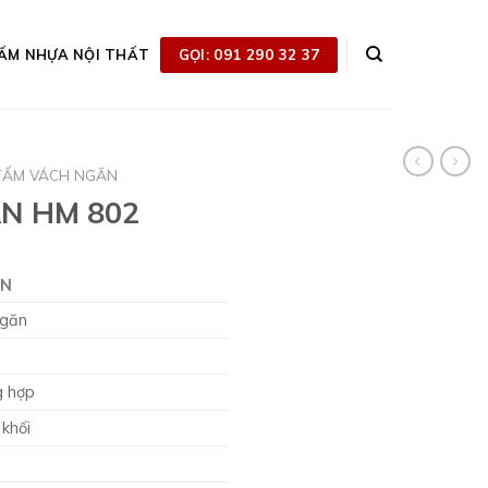
GỌI: 091 290 32 37
ẤM NHỰA NỘI THẤT
TẤM VÁCH NGĂN
N HM 802
IN
ngăn
g hợp
khối