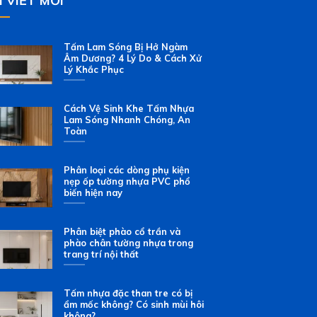
I VIẾT MỚI
Tấm Lam Sóng Bị Hở Ngàm
Âm Dương? 4 Lý Do & Cách Xử
Lý Khắc Phục
Cách Vệ Sinh Khe Tấm Nhựa
Lam Sóng Nhanh Chóng, An
Toàn
Phân loại các dòng phụ kiện
nẹp ốp tường nhựa PVC phổ
biến hiện nay
Phân biệt phào cổ trần và
phào chân tường nhựa trong
trang trí nội thất
Tấm nhựa đặc than tre có bị
ẩm mốc không? Có sinh mùi hôi
không?