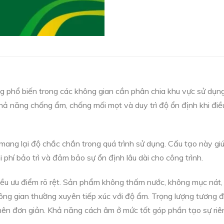
 phổ biến trong các không gian cần phân chia khu vực sử dụng 
ả năng chống ẩm, chống mối mọt và duy trì độ ổn định khi điều 
ang lại độ chắc chắn trong quá trình sử dụng. Cấu tạo này giú
i phí bảo trì và đảm bảo sự ổn định lâu dài cho công trình.
ều ưu điểm rõ rệt. Sản phẩm không thấm nước, không mục nát, a
ng gian thường xuyên tiếp xúc với độ ẩm. Trọng lượng tương đố
ở nên đơn giản. Khả năng cách âm ở mức tốt góp phần tạo sự riê