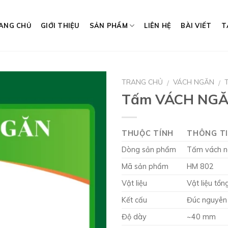
ANG CHỦ
GIỚI THIỆU
SẢN PHẨM
LIÊN HỆ
BÀI VIẾT
T
TRANG CHỦ
VÁCH NGĂN
/
/
Tấm VÁCH NGĂ
THUỘC TÍNH
THÔNG T
Dòng sản phẩm
Tấm vách 
Mã sản phẩm
HM 802
Vật liệu
Vật liệu tổn
Kết cấu
Đúc nguyên 
Độ dày
~40 mm