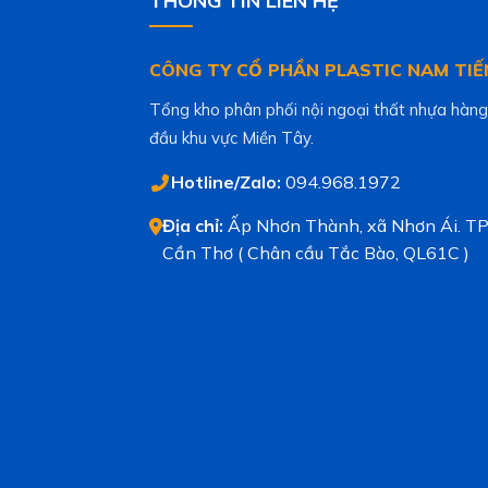
THÔNG TIN LIÊN HỆ
CÔNG TY CỔ PHẦN PLASTIC NAM TIẾ
Tổng kho phân phối nội ngoại thất nhựa hàng
đầu khu vực Miền Tây.
Hotline/Zalo:
094.968.1972
Địa chỉ:
Ấp Nhơn Thành, xã Nhơn Ái. TP
Cần Thơ ( Chân cầu Tắc Bào, QL61C )