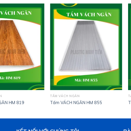
N
TẤM VÁCH NGĂN
T
GĂN HM 819
Tấm VÁCH NGĂN HM 855
T