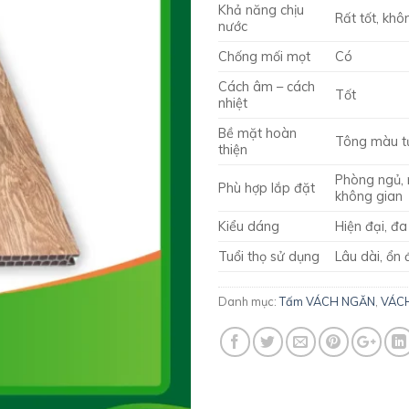
Khả năng chịu
Rất tốt, kh
nước
Chống mối mọt
Có
Cách âm – cách
Tốt
nhiệt
Bề mặt hoàn
Tông màu t
thiện
Phòng ngủ, n
Phù hợp lắp đặt
không gian
Kiểu dáng
Hiện đại, đ
Tuổi thọ sử dụng
Lâu dài, ổn 
Danh mục:
Tấm VÁCH NGĂN
,
VÁC