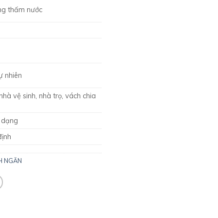
ông thấm nước
ự nhiên
hà vệ sinh, nhà trọ, vách chia
a dạng
định
H NGĂN