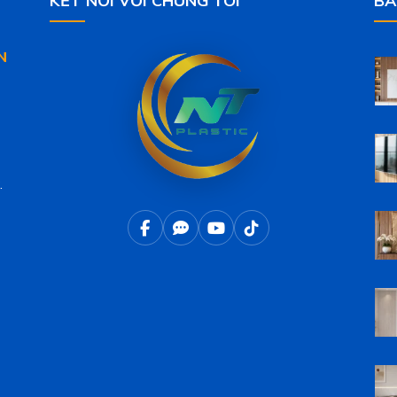
KẾT NỐI VỚI CHÚNG TÔI
BÀ
N
.