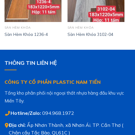
SÀN HÈM KHÓA
SÀN HÈM KHÓA
Sàn Hèm Khóa 1236-4
Sàn Hèm Khóa 3102-04
THÔNG TIN LIÊN HỆ
CÔNG TY CỔ PHẦN PLASTIC NAM TIẾN
Tổng kho phân phối nội ngoại thất nhựa hàng đầu khu vực
Miền Tây.
Hotline/Zalo:
094.968.1972
Địa chỉ:
Ấp Nhơn Thành, xã Nhơn Ái. TP. Cần Thơ (
Chân cầu Tắc Bào, QL61C )