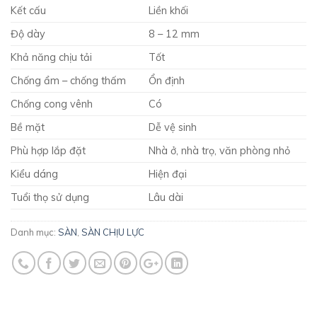
Kết cấu
Liền khối
Độ dày
8 – 12 mm
Khả năng chịu tải
Tốt
Chống ẩm – chống thấm
Ổn định
Chống cong vênh
Có
Bề mặt
Dễ vệ sinh
Phù hợp lắp đặt
Nhà ở, nhà trọ, văn phòng nhỏ
Kiểu dáng
Hiện đại
Tuổi thọ sử dụng
Lâu dài
Danh mục:
SÀN
,
SÀN CHỊU LỰC