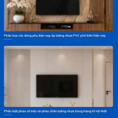
Phân loại các dòng phụ kiện nẹp ốp tường nhựa PVC phổ biến hiện nay
Phân biệt phào cổ trần và phào chân tường nhựa trong trang trí nội thất