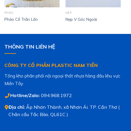
PHÀO
NẸP
Phào Cổ Trần Lớn
Nẹp V Góc Ngoài
THÔNG TIN LIÊN HỆ
CÔNG TY CỔ PHẦN PLASTIC NAM TIẾN
Tổng kho phân phối nội ngoại thất nhựa hàng đầu khu vực
Miền Tây.
Hotline/Zalo:
094.968.1972
Địa chỉ:
Ấp Nhơn Thành, xã Nhơn Ái. TP. Cần Thơ (
Chân cầu Tắc Bào, QL61C )