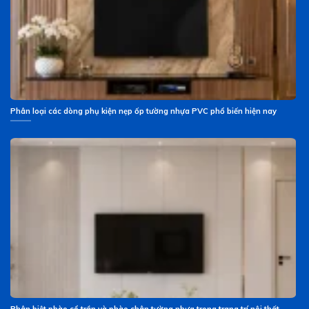
Phân loại các dòng phụ kiện nẹp ốp tường nhựa PVC phổ biến hiện nay