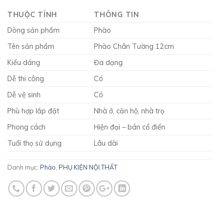
THUỘC TÍNH
THÔNG TIN
Dòng sản phẩm
Phào
Tên sản phẩm
Phào Chân Tường 12cm
Kiểu dáng
Đa dạng
Dễ thi công
Có
Dễ vệ sinh
Có
Phù hợp lắp đặt
Nhà ở, căn hộ, nhà trọ
Phong cách
Hiện đại – bán cổ điển
Tuổi thọ sử dụng
Lâu dài
Danh mục:
Phào
,
PHỤ KIỆN NỘI THẤT