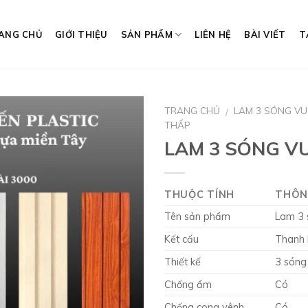
ANG CHỦ
GIỚI THIỆU
SẢN PHẨM
LIÊN HỆ
BÀI VIẾT
T
TRANG CHỦ
LAM 3 SÓNG V
/
THẤP
LAM 3 SÓNG V
THUỘC TÍNH
THÔN
Tên sản phẩm
Lam 3 
Kết cấu
Thanh l
Thiết kế
3 sóng
Chống ẩm
Có
Chống cong vênh
Có