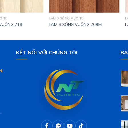
UÔNG
LAM 3 SÓNG VUÔNG
L
 VUÔNG 219
LAM 3 SÓNG VUÔNG 209M
L
KẾT NỐI VỚI CHÚNG TÔI
BÀ
N
.