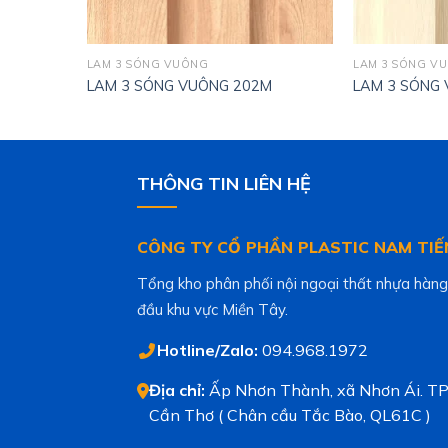
LAM 3 SÓNG VUÔNG
LAM 3 SÓNG V
LAM 3 SÓNG VUÔNG 202M
LAM 3 SÓNG
THÔNG TIN LIÊN HỆ
CÔNG TY CỔ PHẦN PLASTIC NAM TIẾ
Tổng kho phân phối nội ngoại thất nhựa hàng
đầu khu vực Miền Tây.
Hotline/Zalo:
094.968.1972
Địa chỉ:
Ấp Nhơn Thành, xã Nhơn Ái. TP
Cần Thơ ( Chân cầu Tắc Bào, QL61C )