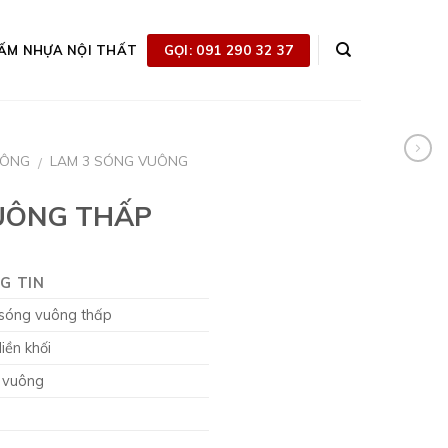
GỌI: 091 290 32 37
ẤM NHỰA NỘI THẤT
UÔNG
LAM 3 SÓNG VUÔNG
/
UÔNG THẤP
G TIN
sóng vuông thấp
iền khối
 vuông