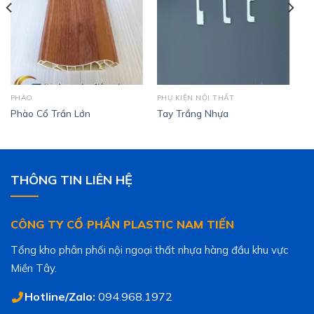
PHÀO
PHỤ KIỆN NỘI THẤT
Phào Cổ Trần Lớn
Tay Trắng Nhựa
THÔNG TIN LIÊN HỆ
CÔNG TY CỔ PHẦN PLASTIC NAM TIẾN
Tổng kho phân phối nội ngoại thất nhựa hàng đầu khu vực
Miền Tây.
Hotline/Zalo:
094.968.1972