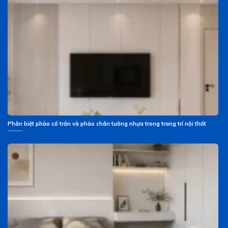
Phân biệt phào cổ trần và phào chân tường nhựa trong trang trí nội thất