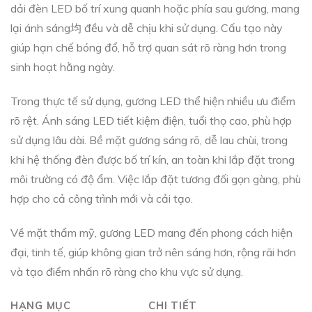
dải đèn LED bố trí xung quanh hoặc phía sau gương, mang
lại ánh sáng均 đều và dễ chịu khi sử dụng. Cấu tạo này
giúp hạn chế bóng đổ, hỗ trợ quan sát rõ ràng hơn trong
sinh hoạt hằng ngày.
Trong thực tế sử dụng, gương LED thể hiện nhiều ưu điểm
rõ rệt. Ánh sáng LED tiết kiệm điện, tuổi thọ cao, phù hợp
sử dụng lâu dài. Bề mặt gương sáng rõ, dễ lau chùi, trong
khi hệ thống đèn được bố trí kín, an toàn khi lắp đặt trong
môi trường có độ ẩm. Việc lắp đặt tương đối gọn gàng, phù
hợp cho cả công trình mới và cải tạo.
Về mặt thẩm mỹ, gương LED mang đến phong cách hiện
đại, tinh tế, giúp không gian trở nên sáng hơn, rộng rãi hơn
và tạo điểm nhấn rõ ràng cho khu vực sử dụng.
HẠNG MỤC
CHI TIẾT