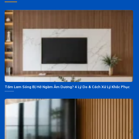
Tấm Lam Sóng Bị Hở Ngàm Âm Dương? 4 Lý Do & Cách Xử Lý Khắc Phục