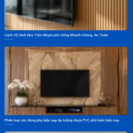
Cách Vệ Sinh Khe Tấm Nhựa Lam Sóng Nhanh Chóng, An Toàn
Phân loại các dòng phụ kiện nẹp ốp tường nhựa PVC phổ biến hiện nay