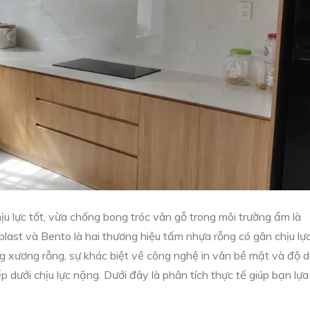
ịu lực tốt, vừa chống bong tróc vân gỗ trong môi trường ẩm là
plast và Bento là hai thương hiệu tấm nhựa rỗng có gân chịu lự
g xương rỗng, sự khác biệt về công nghệ in vân bề mặt và độ 
 dưới chịu lực nặng. Dưới đây là phân tích thực tế giúp bạn lựa