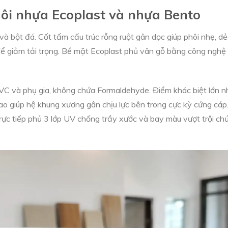
hôi nhựa Ecoplast và nhựa Bento
 bột đá. Cốt tấm cấu trúc rỗng ruột gân dọc giúp phôi nhẹ, d
 để giảm tải trọng. Bề mặt Ecoplast phủ vân gỗ bằng công nghệ
VC và phụ gia, không chứa Formaldehyde. Điểm khác biệt lớn n
ao giúp hệ khung xương gân chịu lực bên trong cực kỳ cứng cáp
ực tiếp phủ 3 lớp UV chống trầy xước và bay màu vượt trội ch