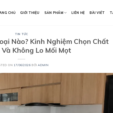
ANG CHỦ
GIỚI THIỆU
SẢN PHẨM
LIÊN HỆ
BÀI VIẾT
T
TIN TỨC
oại Nào? Kinh Nghiệm Chọn Chất
n Và Không Lo Mối Mọt
STED ON
17/06/2026
BỞI
ADMIN