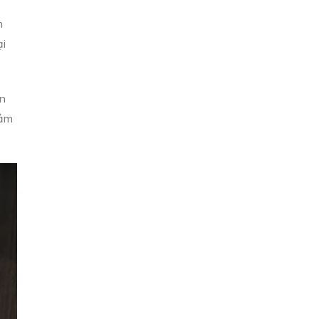
m
ại
ên
đảm