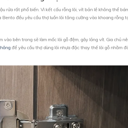
u rửa rất phổ biến. Vì kết cấu rỗng lõi, vít bản lề không thể bá
Bento đều yêu cầu thợ luồn lõi tăng cường vào khoang rỗng t
m vào bên trong sẽ làm mốc lõi gỗ đệm, gây lỏng vít. Gia chủ n
không
để yêu cầu thợ dùng lõi nhựa đặc thay thế lõi gỗ nhằm 