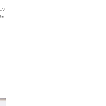
 UV.
ilm
g
u