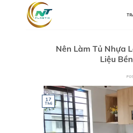
Skip
to
TR
content
Nên Làm Tủ Nhựa L
Liệu Bề
PO
17
Th6