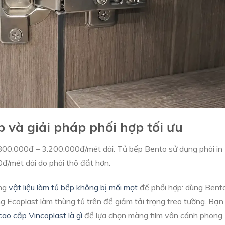
p và giải pháp phối hợp tối ưu
2.800.000đ – 3.200.000đ/mét dài. Tủ bếp Bento sử dụng phôi in
0đ/mét dài do phôi thô đắt hơn.
òng
vật liệu làm tủ bếp không bị mối mọt
để phối hợp: dùng Bent
ng Ecoplast làm thùng tủ trên để giảm tải trọng treo tường. Bạn
ao cấp Vincoplast là gì
để lựa chọn màng film vân cánh phong