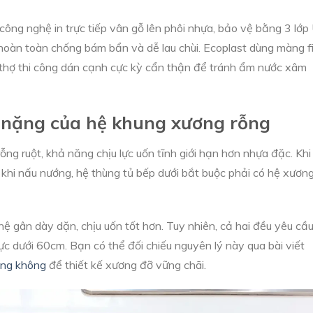
công nghệ in trực tiếp vân gỗ lên phôi nhựa, bảo vệ bằng 3 lớp
oàn toàn chống bám bẩn và dễ lau chùi. Ecoplast dùng màng f
 thợ thi công dán cạnh cực kỳ cẩn thận để tránh ẩm nước xâm
p nặng của hệ khung xương rỗng
ỗng ruột, khả năng chịu lực uốn tĩnh giới hạn hơn nhựa đặc. Khi
khi nấu nướng, hệ thùng tủ bếp dưới bắt buộc phải có hệ xươn
ệ gân dày dặn, chịu uốn tốt hơn. Tuy nhiên, cả hai đều yêu cầ
ực dưới 60cm. Bạn có thể đối chiếu nguyên lý này qua bài viết
õng không
để thiết kế xương đỡ vững chãi.