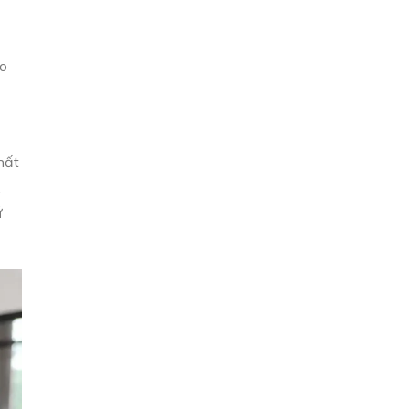
ẻo
hất
.
ứ