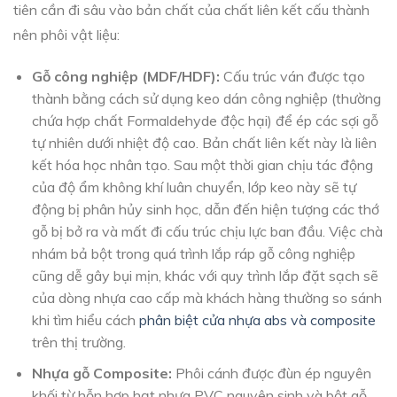
tiên cần đi sâu vào bản chất của chất liên kết cấu thành
nên phôi vật liệu:
Gỗ công nghiệp (MDF/HDF):
Cấu trúc ván được tạo
thành bằng cách sử dụng keo dán công nghiệp (thường
chứa hợp chất Formaldehyde độc hại) để ép các sợi gỗ
tự nhiên dưới nhiệt độ cao. Bản chất liên kết này là liên
kết hóa học nhân tạo. Sau một thời gian chịu tác động
của độ ẩm không khí luân chuyển, lớp keo này sẽ tự
động bị phân hủy sinh học, dẫn đến hiện tượng các thớ
gỗ bị bở ra và mất đi cấu trúc chịu lực ban đầu. Việc chà
nhám bả bột trong quá trình lắp ráp gỗ công nghiệp
cũng dễ gây bụi mịn, khác với quy trình lắp đặt sạch sẽ
của dòng nhựa cao cấp mà khách hàng thường so sánh
khi tìm hiểu cách
phân biệt cửa nhựa abs và composite
trên thị trường.
Nhựa gỗ Composite:
Phôi cánh được đùn ép nguyên
khối từ hỗn hợp hạt nhựa PVC nguyên sinh và bột gỗ