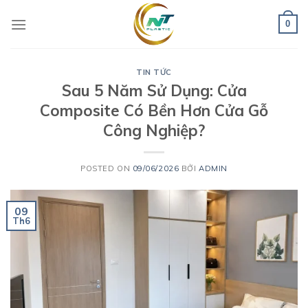
Skip
to
0
content
TIN TỨC
Sau 5 Năm Sử Dụng: Cửa
Composite Có Bền Hơn Cửa Gỗ
Công Nghiệp?
POSTED ON
09/06/2026
BỞI
ADMIN
09
Th6