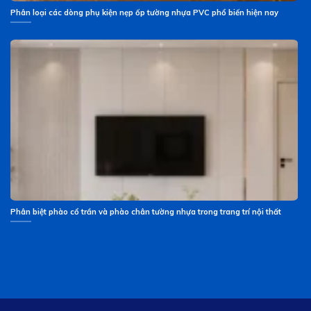
Phân loại các dòng phụ kiện nẹp ốp tường nhựa PVC phổ biến hiện nay
Phân biệt phào cổ trần và phào chân tường nhựa trong trang trí nội thất