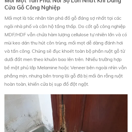
Mối Mọt Tàn Phá: Nỗi Sợ Lớn Nhất Khi Dùng
Cửa Gỗ Công Nghiệp
Mối mọt là tác nhân tàn phá đồ gỗ đáng sợ nhất tại các
ngôi nhà phố và căn hộ tầng thấp. Do cốt gỗ công nghiệp
MDF/HDF vẫn chứa hàm lượng cellulose tự nhiên lớn và có
mùi keo dán thu hút côn trùng, mối mọt dễ dàng đánh hơi
và tấn công. Chúng sẽ đục khoét toàn bộ phần ruột gỗ từ
dưới đất men theo khuôn bao lên trên. Nhiều trường hợp
bề mặt phủ lớp Melamine hoặc Veneer bên ngoài nhìn vẫn
phẳng mịn, nhưng bên trong lõi gỗ đã bị mối ăn rỗng ruột
hoàn toàn, khiến cửa bị sụp đổ đột ngột.