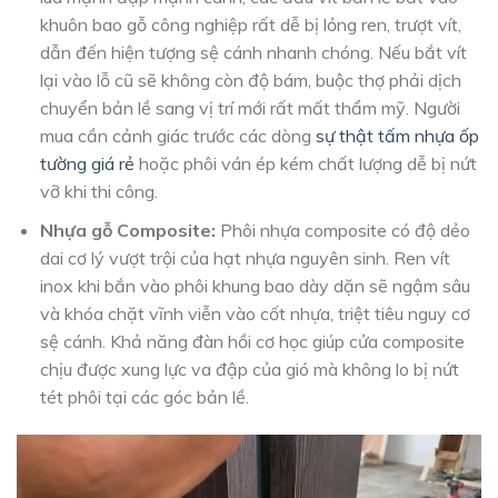
khuôn bao gỗ công nghiệp rất dễ bị lỏng ren, trượt vít,
dẫn đến hiện tượng sệ cánh nhanh chóng. Nếu bắt vít
lại vào lỗ cũ sẽ không còn độ bám, buộc thợ phải dịch
chuyển bản lề sang vị trí mới rất mất thẩm mỹ. Người
mua cần cảnh giác trước các dòng
sự thật tấm nhựa ốp
tường giá rẻ
hoặc phôi ván ép kém chất lượng dễ bị nứt
vỡ khi thi công.
Nhựa gỗ Composite:
Phôi nhựa composite có độ dẻo
dai cơ lý vượt trội của hạt nhựa nguyên sinh. Ren vít
inox khi bắn vào phôi khung bao dày dặn sẽ ngậm sâu
và khóa chặt vĩnh viễn vào cốt nhựa, triệt tiêu nguy cơ
sệ cánh. Khả năng đàn hồi cơ học giúp cửa composite
chịu được xung lực va đập của gió mà không lo bị nứt
tét phôi tại các góc bản lề.