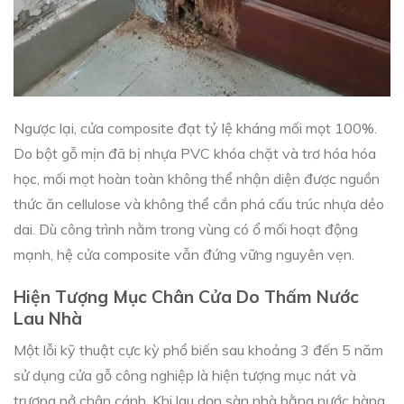
Ngược lại, cửa composite đạt tỷ lệ kháng mối mọt 100%.
Do bột gỗ mịn đã bị nhựa PVC khóa chặt và trơ hóa hóa
học, mối mọt hoàn toàn không thể nhận diện được nguồn
thức ăn cellulose và không thể cắn phá cấu trúc nhựa dẻo
dai. Dù công trình nằm trong vùng có ổ mối hoạt động
mạnh, hệ cửa composite vẫn đứng vững nguyên vẹn.
Hiện Tượng Mục Chân Cửa Do Thấm Nước
Lau Nhà
Một lỗi kỹ thuật cực kỳ phổ biến sau khoảng 3 đến 5 năm
sử dụng cửa gỗ công nghiệp là hiện tượng mục nát và
trương nở chân cánh. Khi lau dọn sàn nhà bằng nước hàng