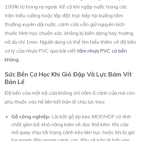
100% từ trong ra ngoài. Kể cả khi ngập nước trong các
trận triều cường hoặc lắp đặt trực tiếp tại buồng tắm
thường xuyên dội nước, cánh cửa vẫn giữ nguyên kích
thước hình học chuẩn xác, không bị biến dạng hay trương
nở dù chỉ 1mm. Người dùng có thể tìm hiểu thêm về độ bền
cơ lý của nhựa PVC qua bài viết
tấm nhựa PVC có bền
không
.
Sức Bền Cơ Học Khi Gió Đập Và Lực Bám Vít
Bản Lề
Độ bền của một bộ cửa không chỉ nằm ở cánh cửa mà còn
phụ thuộc vào hệ liên kết bản lề chịu lực treo:
Gỗ công nghiệp:
Lõi bột gỗ ép keo MDF/HDF có tính
chất giòn bở, khả năng bám vít dọc thớ kém. Khi cửa
mở quay chịu tải trọng cánh kéo liên tục, hoặc khi bị gió
lùa mạnh đập mạnh cánh, các đầu vít bản lề bắt vào